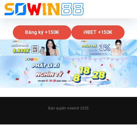
Đăng ký +150K
i9BET +150K
Bản quyền sowin6 2025